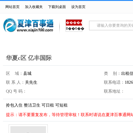
网站首页
加入收藏夹
下载到桌面
设为首页
������
8��6��
首页
房产交易
车辆买卖
招聘求职
生
华夏c区 亿丰国际
区 域：
县城
类 别：
出租
联 系 人：
关先生
联系电话：
1826
QQ 号 码：
联系地址：
拎包入住 整洁卫生 可日租 可短租
提示：请不要重复发布，等待管理审核！联系时请说在夏津百事通网