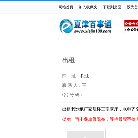
网站首页
加入收藏夹
下载到桌面
设为首
���
8��8
首页
房产交易
车辆买
出租
区 域：
县城
联 系 人：
王
QQ 号 码：
出租老造纸厂家属楼三室两厅，水电齐
提示：请不要重复发布，等待管理审核