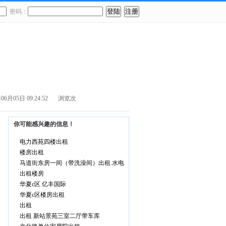
密码：
管理我的信息
免费发布信息
教育培训
商务服务
月05日 09:24:52
浏览
次
你可能感兴趣的信息！
电力西苑四楼出租
楼房出租
马道街东房一间（带洗澡间）出租.水电
出租楼房
华夏c区 亿丰国际
华夏c区楼房出租
出租
出租 新站景苑三室二厅带车库