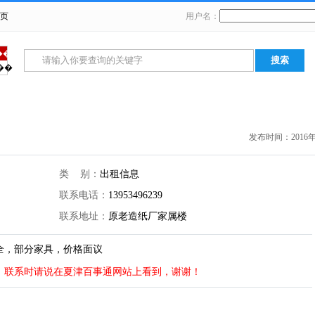
页
用户名：
���
��
卖
招聘求职
生活服务
二手交易
征婚交友
发布时间：2016年06
类 别：
出租信息
联系电话：
13953496239
联系地址：
原老造纸厂家属楼
全，部分家具，价格面议
！联系时请说在夏津百事通网站上看到，谢谢！