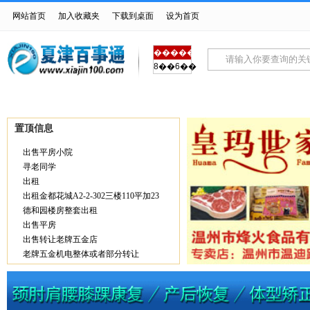
网站首页
加入收藏夹
下载到桌面
设为首页
������
8��6��
首页
房产交易
车辆买卖
招聘求职
生
置顶信息
出售平房小院
寻老同学
出租
出租金都花城A2-2-302三楼110平加23
德和园楼房整套出租
出售平房
出售转让老牌五金店
老牌五金机电整体或者部分转让