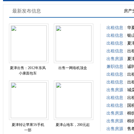
最新发布信息
房产
出租信息
|
华
出租信息
|
银
出租信息
|
夏
出租信息
|
出
出售房源
|
夏
兼职信息
|
诚
夏津出售：2012年东风
出售一网络机顶盒
小康面包车
出租信息
|
出
出租信息
|
出
出售房源
|
城
出租信息
|
出
出租信息
|
国
出售房源
|
棉
出售房源
|
棉
夏津转让苹果5S手机
夏津山地车，200元起
出售房源
|
售
一部