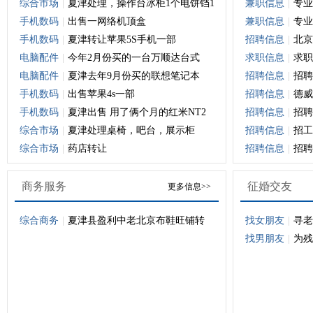
综合市场
|
夏津处理，操作台冰柜1个电饼铛1
兼职信息
|
专业
手机数码
|
出售一网络机顶盒
兼职信息
|
专业
手机数码
|
夏津转让苹果5S手机一部
招聘信息
|
北京
电脑配件
|
今年2月份买的一台万顺达台式
求职信息
|
求职
电脑配件
|
夏津去年9月份买的联想笔记本
招聘信息
|
招聘
手机数码
|
出售苹果4s一部
招聘信息
|
德威
手机数码
|
夏津出售 用了俩个月的红米NT2
招聘信息
|
招聘
综合市场
|
夏津处理桌椅，吧台，展示柜
招聘信息
|
招工
综合市场
|
药店转让
招聘信息
|
招聘
商务服务
征婚交友
更多信息>>
综合商务
|
夏津县盈利中老北京布鞋旺铺转
找女朋友
|
寻老
找男朋友
|
为残