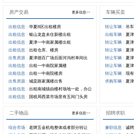
房产交易
车辆买卖
更多信息>>
出租信息
|
华夏B区出租楼房
转让车辆
|
吊车
出租信息
|
银山龙盘未住新楼出租
出租车辆
|
夏津
出租信息
|
夏津一中南家属楼出租
转让车辆
|
夏津
出租信息
|
出租仓库、楼房
转让车辆
|
夏津
出售房源
|
夏津德百广场后面河沟村单间出
转让车辆
|
夏津
出租信息
|
出租一中南院家属楼
转让车辆
|
夏津
出租信息
|
出租一中南院楼房
转让车辆
|
现有
出售房源
|
城栾路家属楼出售
求购车辆
|
夏津
出租信息
|
出租南城镇由楼村场地一处，办公
出租信息
|
国税局西菜市场里有五间门头房
二手物品
招聘求职
更多信息>>
综合市场
|
老牌五金机电整体或者部分转让
兼职信息
|
诚聘