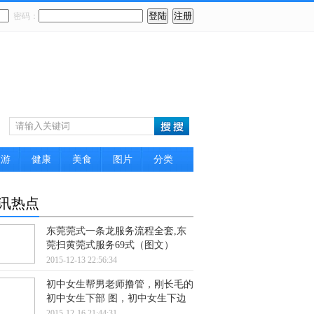
密码：
旅游
健康
美食
图片
分类
讯热点
东莞莞式一条龙服务流程全套,东
莞扫黄莞式服务69式（图文）
2015-12-13 22:56:34
初中女生帮男老师撸管，刚长毛的
初中女生下部 图，初中女生下边
2015-12-16 21:44:31