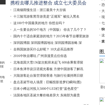
携程去哪儿推进整合 成立七大委员会
恐
江南烟雨慢生活：浙江最美十大古镇
大
十三陵骂游客黑导游竟是“正规军” 被拉入黑名
现
这100个中国最美的地方 你想去吗？
七
80
快
人一生要去的50个地方（中国版） 你去了几个了？
这
国内十个适合家庭游的地方？2015年春节去哪里旅游
腿
丈
深圳园博园 深圳园博园地址 深圳园博园攻略 深
买
去韩国旅游买什么好呢？ 10大必买品推荐
图
2016中秋去哪玩 广州浪漫景点任你选
北海道因大雪136架次航班未起飞 600余乘客滞留
日本鱼津市设汉语观光看板 方便中国游客了解讯
大陆游客赴台落空滞留香港 与旅行社僵持两日获
的地
哪里
盘点圣诞节动人场景：巨幅投影造梦幻瞬间(图)
卧
日本小樽运河投入5000个LED灯变“蓝色星空”
法国各地区圣诞大餐价格差异大 东南部为最贵