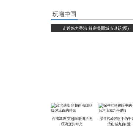
玩遍中国
走近魅力香港 解密美丽城市谜题(图)
台湾基隆 穿越雨港细品缓
探寻宫崎骏眼中的千寻
缓流逝的时光
湾山城九份(图)