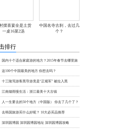
村摆喜宴全是土货
中国名寺古刹，去过几
一桌16菜2汤
个？
击排行
国内十个适合家庭游的地方？2015年春节去哪里旅
这100个中国最美的地方 你想去吗？
十三陵骂游客黑导游竟是“正规军” 被拉入黑
江南烟雨慢生活：浙江最美十大古镇
人一生要去的50个地方（中国版） 你去了几个了？
去韩国旅游买什么好呢？ 10大必买品推荐
深圳园博园 深圳园博园地址 深圳园博园攻略