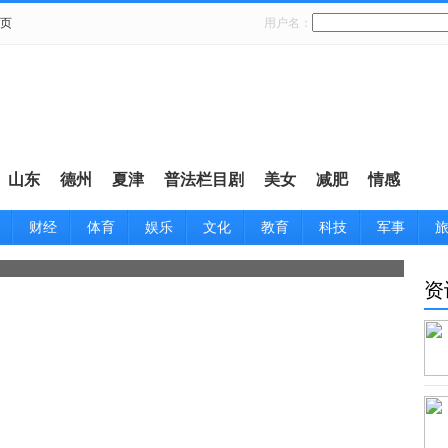
页
用户名：
：
山东
德州
夏津
普法栏目剧
美女
减肥
情感
财经
体育
娱乐
文化
教育
科技
军事
资