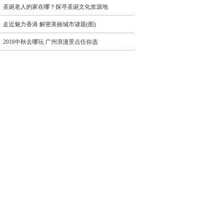
圣诞老人的家在哪？探寻圣诞文化发源地
走近魅力香港 解密美丽城市谜题(图)
2016中秋去哪玩 广州浪漫景点任你选