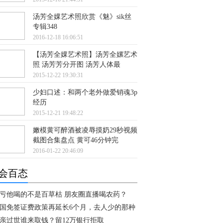
汤芳全婐艺术照欣赏《魅》sik丝
专辑348
2016-12-18 16:06:51
【汤芳全婐艺术照】汤芳全嫘艺术
照 汤芳芳分开图 汤芳人体最
2015-12-22 19:30:31
少妇口述：和两个老外做爱销魂3p
经历
2015-12-21 19:48:22
嫩模黄可醉酒被凌辱摸奶29秒视频
截图合集盘点 黄可46分钟完
2016-01-22 20:46:09
会百态
亏他喝的不是百草枯 朋友圈直播喝农药？
国免签证费政策再延长6个月，去人少的那种
亲过世谁来取钱？留12万银行拒取