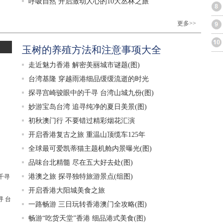
呼吸自然 开启激动人心的10大丛林之旅
更多>>
玉树的养殖方法和注意事项大全
走近魅力香港 解密美丽城市谜题(图)
台湾基隆 穿越雨港细品缓缓流逝的时光
探寻宫崎骏眼中的千寻 台湾山城九份(图)
妙游宝岛台湾 追寻纯净的夏日美景(图)
初秋澳门行 不要错过精彩烟花汇演
开启香港复古之旅 重温山顶缆车125年
全球最可爱凯蒂猫主题机舱内景曝光(图)
品味台北精髓 尽在五大好去处(图)
港澳之旅 探寻独特旅游景点(组图)
开启香港大阳城美食之旅
 台
一路畅游 三日玩转香港澳门全攻略(图)
畅游“吃货天堂”香港 细品港式美食(图)