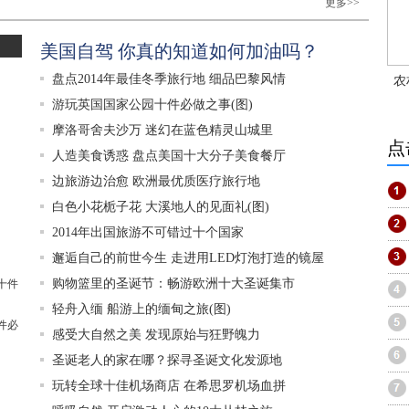
更多>>
美国自驾 你真的知道如何加油吗？
盘点2014年最佳冬季旅行地 细品巴黎风情
农
游玩英国国家公园十件必做之事(图)
摩洛哥舍夫沙万 迷幻在蓝色精灵山城里
点
人造美食诱惑 盘点美国十大分子美食餐厅
边旅游边治愈 欧洲最优质医疗旅行地
白色小花栀子花 大溪地人的见面礼(图)
2014年出国旅游不可错过十个国家
邂逅自己的前世今生 走进用LED灯泡打造的镜屋
购物篮里的圣诞节：畅游欧洲十大圣诞集市
轻舟入缅 船游上的缅甸之旅(图)
件必
感受大自然之美 发现原始与狂野魄力
圣诞老人的家在哪？探寻圣诞文化发源地
玩转全球十佳机场商店 在希思罗机场血拼