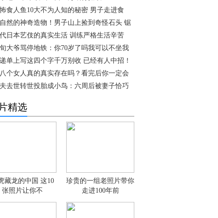
怖食人鱼10大不为人知的秘密 男子走进食
自然的神奇造物！男子山上捡到奇怪石头 锯
代日本艺伎的真实生活 训练严格生活辛苦
旬大爷骂停地铁：你70岁了吗我可以不坐我
递单上写这四个字千万别收 已经有人中招！
八个女人真的真实存在吗？看完后你一定会
夫去世转世投胎成小鸟：六周后被妻子恰巧
片精选
虎藏龙的中国 这10
珍贵的一组老照片带你
张照片让你不
走进100年前