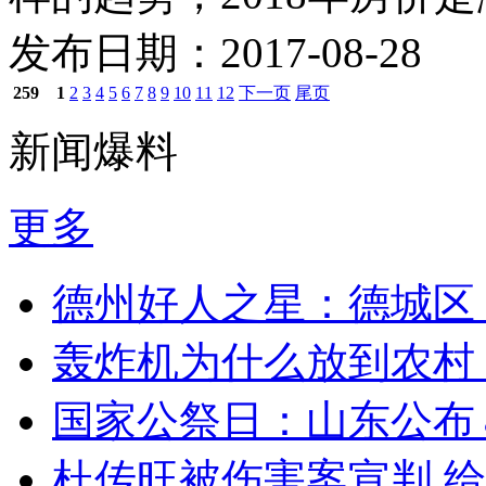
发布日期：2017-08-28
259
1
2
3
4
5
6
7
8
9
10
11
12
下一页
尾页
新闻爆料
更多
德州好人之星：德城区
轰炸机为什么放到农村
国家公祭日：山东公布
杜传旺被伤害案宣判 给