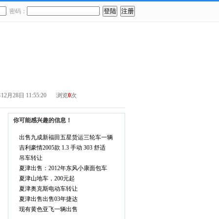
密码：
管理我的信息
免费发布信息
教育培训
商务服务
月28日 11:55:20
浏览
0
次
你可能感兴趣的信息！
出售九成新福田五星货运三轮车一辆
吉利豪情2005款 1.3 手动 303 舒适
吊车转让
夏津出售：2012年东风小康面包车
夏津山地车，200元起
夏津奥克斯电动车转让
夏津出售出售03年捷达
现有黄色亚飞一辆出售