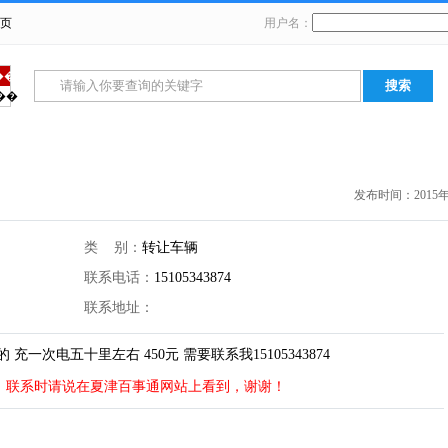
页
用户名：
���
��
卖
招聘求职
生活服务
二手交易
征婚交友
发布时间：2015年12
类 别：
转让车辆
联系电话：
15105343874
联系地址：
一次电五十里左右 450元 需要联系我15105343874
！联系时请说在夏津百事通网站上看到，谢谢！