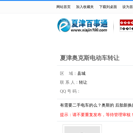
网站首页
加入收藏夹
下载到桌面
设为首
���
8��8
首页
房产交易
车辆买
夏津奥克斯电动车转让
区 域：
县城
联 系 人：
转让
QQ 号 码：
有需要二手电车的么？奥斯的 后胎新换的 充
提示：请不要重复发布，等待管理审核