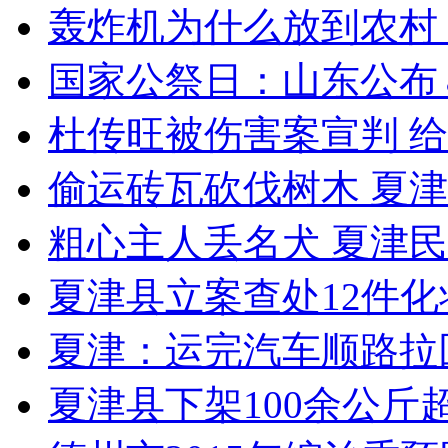
轰炸机为什么放到农村
国家公祭日：山东公布
杜传旺被伤害案宣判 给
偷运砖瓦砍伐树木 夏
粗心主人丢名犬 夏津
夏津县立案查处12件
夏津：运完汽车顺路拉回
夏津县下架100余公斤