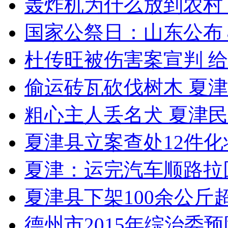
轰炸机为什么放到农村
国家公祭日：山东公布
杜传旺被伤害案宣判 给
偷运砖瓦砍伐树木 夏
粗心主人丢名犬 夏津
夏津县立案查处12件
夏津：运完汽车顺路拉回
夏津县下架100余公斤
德州市2015年综治委