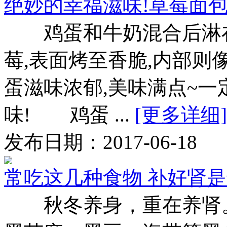
绝妙的幸福滋味!草莓面
鸡蛋和牛奶混合后淋在
莓,表面烤至香脆,内部则
蛋滋味浓郁,美味满点~
味! 鸡蛋 ...
[更多详细]
发布日期：2017-06-18
常吃这几种食物 补好肾
秋冬养身，重在养肾。