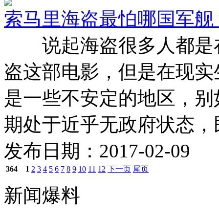
索马里海盗最怕哪国军舰
说起海盗很多人都是在
盗这部电影，但是在现实
是一些不安定的地区，别
期处于近乎无政府状态，民众
发布日期：2017-02-09
364
1
2
3
4
5
6
7
8
9
10
11
12
下一页
尾页
新闻爆料