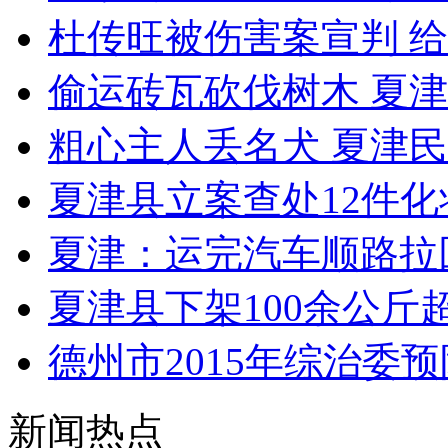
杜传旺被伤害案宣判 给
偷运砖瓦砍伐树木 夏
粗心主人丢名犬 夏津
夏津县立案查处12件
夏津：运完汽车顺路拉回
夏津县下架100余公斤
德州市2015年综治委
新闻热点