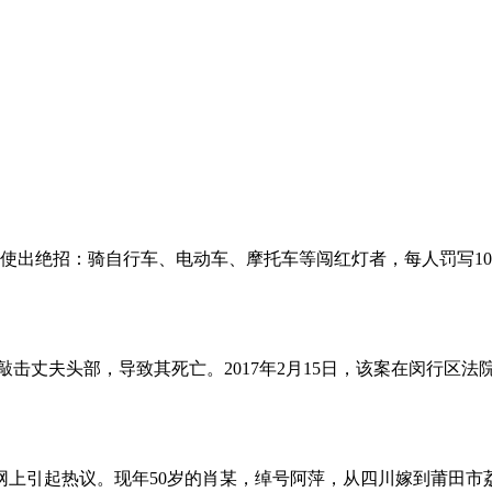
行车、电动车、摩托车等闯红灯者，每人罚写100遍&ldqu
击丈夫头部，导致其死亡。2017年2月15日，该案在闵行区
引起热议。现年50岁的肖某，绰号阿萍，从四川嫁到莆田市荔