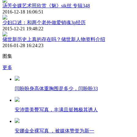
汤芳全婐艺术照欣赏《魅》sik丝 专辑348
2016-12-18 16:06:51
少妇口述：和两个老外做爱销魂3p经历
2015-12-21 19:48:22
储世新历史上真的存在吗？储世新人物资料介绍
2016-01-28 16:24:23
图集
更多
闫盼盼身高体重胸围是多少，闫盼盼33
安沛蕾美臀写真，丰满且挺翘极其诱人
安娜金全裸写真 ，被媒体赞誉为新一