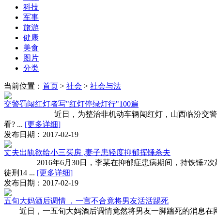
科技
军事
旅游
健康
美食
图片
分类
当前位置：
首页
>
社会
>
社会与法
交警罚闯红灯者写"红灯停绿灯行"100遍
近日，为整治非机动车辆闯红灯，山西临汾交警使出绝招：骑自
看? ...
[更多详细]
发布日期：2017-02-19
丈夫出轨欲给小三买房 ,妻子患轻度抑郁挥锤杀夫
2016年6月30日，李某在抑郁症患病期间，持铁锤7次敲
徒刑14 ...
[更多详细]
发布日期：2017-02-19
五旬大妈酒后调情 ，一言不合竟将男友活活踢死
近日，一五旬大妈酒后调情竟然将男友一脚踹死的消息在网上