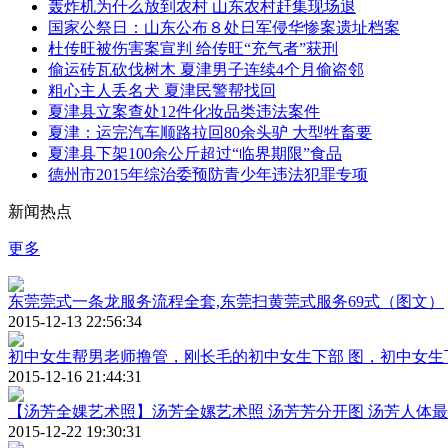
轰炸机为什么放到农村 山东农村赶集现场退
国家公祭日：山东公布８处日军侵华惨案遗址档案
杜传旺被伤害案宣判 给传旺“充气者”获刑
偷运砖瓦砍伐树木 夏津男子连续4个月偷盗邻
粗心主人丢名犬 夏津民警帮找回
夏津县立案查处12件化妆品类违法案件
夏津：运完汽车顺路拉回80余头驴 大型牲畜要
夏津县下架100余公斤超过“临界期限”食品
德州市2015年综治委预防青少年违法犯罪专项
新闻热点
更多
东莞莞式一条龙服务流程全套,东莞扫黄莞式服务69式（图文）
2015-12-13 22:56:34
初中女生帮男老师撸管，刚长毛的初中女生下部 图，初中女生
2015-12-16 21:44:31
【汤芳全婐艺术照】汤芳全嫘艺术照 汤芳芳分开图 汤芳人体最
2015-12-22 19:30:31