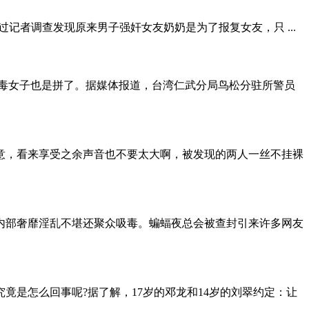
者调查发现原来男子强奸女友奶奶是为了报复女友，只 ...
毒女子也是拼了。据媒体报道，台湾仁武分局鸟松分驻所警员
意，看来享受之余声音也不要太大啊，被发现的两人一丝不挂裸
部奢靡淫乱不堪还聚众吸毒。蝙蝠夜总会被查封引来许多网友
是怎么回事呢?据了解，17岁的邓龙和14岁的刘翠约定：让