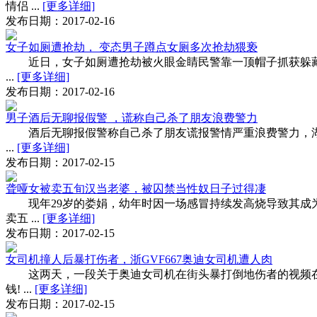
情侣 ...
[更多详细]
发布日期：2017-02-16
女子如厕遭抢劫， 变态男子蹲点女厕多次抢劫猥亵
近日，女子如厕遭抢劫被火眼金睛民警靠一顶帽子抓获躲藏嫌
...
[更多详细]
发布日期：2017-02-16
男子酒后无聊报假警 ，谎称自己杀了朋友浪费警力
酒后无聊报假警称自己杀了朋友谎报警情严重浪费警力，湖南娄
...
[更多详细]
发布日期：2017-02-15
聋哑女被卖五旬汉当老婆，被囚禁当性奴日子过得凄
现年29岁的娄娟，幼年时因一场感冒持续发高烧导致其成为了
卖五 ...
[更多详细]
发布日期：2017-02-15
女司机撞人后暴打伤者，浙GVF667奥迪女司机遭人肉
这两天，一段关于奥迪女司机在街头暴打倒地伤者的视频在
钱! ...
[更多详细]
发布日期：2017-02-15