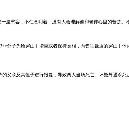
的陈老汉一脸愁容，不住念叨着，没有人会理解他和老伴心里的苦楚
子为给穿山甲增重或者保持卖相，向售往饭店的穿山甲体内注
父亲及其侄子进行报复，导致两人当场死亡。怀疑外遇杀死岳父