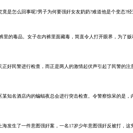
怎么回事呢?男子为何要强奸女友奶奶?难道他是个变态?经过记
里的毒品。女子在内裤里面藏毒，简直令人打开眼界，为了贩
正好民警进行检查，而正是两人的激情起伏声引起了民警的注
某知名酒店内的蝙蝠夜总会进行突击检查。令警察惊呆的是，内
生了一件意图强奸案，一名17岁少年意图强奸反被打，这究竟