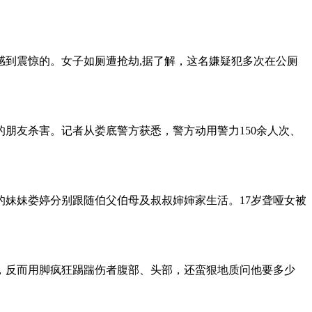
到震惊的。女子如厕遭抢劫,据了解，这名嫌疑犯多次在公厕
朋友杀害。记者从娄底警方获悉，警方动用警力150余人次、
的妹妹娄婷分别跟随伯父伯母及叔叔婶婶家生活。17岁聋哑女被
反而用脚疯狂踢踹伤者腹部、头部，还蛮狠地质问他要多少